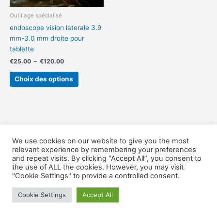
être
choisies
Outillage spécialisé
sur
endoscope vision laterale 3.9
la
mm-3.0 mm droite pour
page
tablette
du
€
25.00
–
€
120.00
produit
Choix des options
We use cookies on our website to give you the most
Copyright © Outillage-Serrurier 2026
relevant experience by remembering your preferences
and repeat visits. By clicking “Accept All”, you consent to
the use of ALL the cookies. However, you may visit
"Cookie Settings" to provide a controlled consent.
Cookie Settings
Accept All