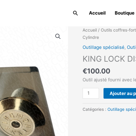
Rechercher
Accueil
Boutique
quantité
Accueil
/
Outils coffres-for
de
Cylindre
KING
Outillage spécialisé
,
Outi
LOCK
KING LOCK DI
DISC
Open
€
100.00
Tool
Outil ajusté fourni avec l
+
Cylindre
Ajouter au 
Catégories :
Outillage spéci