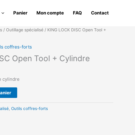
Panier
Mon compte
FAQ
Contact
ts
/
Outillage spécialisé
/ KING LOCK DISC Open Tool +
ls coffres-forts
SC Open Tool + Cylindre
e cylindre
panier
alisé
,
Outils coffres-forts