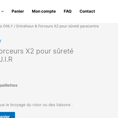
Panier
Mon compte
FAQ
Contact
os ONLY
/ Entraîneur & Forceurs X2 pour sûreté paracentre
Y
Forceurs X2 pour sûreté
.I.R
paillettes
que le broyage du rotor ou des liaisons .
panier