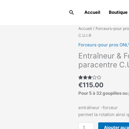
Rechercher
Accueil
Boutique
quantité
Accueil
/
Forceurs-pour pr
de
C.U.I.R
Entraîneur
Forceurs-pour pros ONL
&
Entraîneur & 
Forceurs
X2
paracentre C.U
pour
sûreté
paracentre
€
115.00
Noté
1
3.00
C.U.I.R
sur 5
Pour 5 à 32 goupilles ou 
basé
sur
notation
entraîneur -forceur
client
permet la rotation ainsi 
Ajouter au 