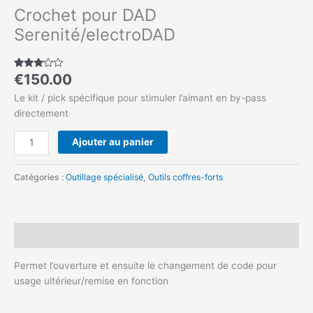
Crochet pour DAD
Serenité/electroDAD
€
150.00
Noté
1
3.00
sur 5
Le kit / pick spécifique pour stimuler l’aimant en by-pass
basé
sur
directement
notation
client
Ajouter au panier
Catégories :
Outillage spécialisé
,
Outils coffres-forts
Description
Permet l’ouverture et ensuite le changement de code pour
usage ultérieur/remise en fonction