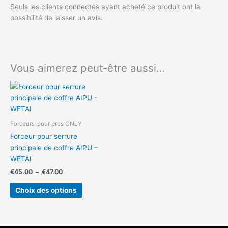
Seuls les clients connectés ayant acheté ce produit ont la
possibilité de laisser un avis.
Vous aimerez peut-être aussi…
Plage
Ce
de
produit
prix :
a
€45.00
à
plusieurs
Forceurs-pour pros ONLY
€47.00
variations.
Forceur pour serrure
Les
principale de coffre AIPU –
options
WETAI
peuvent
€
45.00
–
€
47.00
être
choisies
Choix des options
sur
la
page