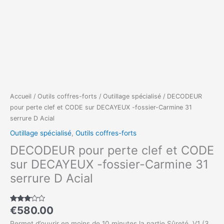
Acial
Accueil
/
Outils coffres-forts
/
Outillage spécialisé
/ DECODEUR
pour perte clef et CODE sur DECAYEUX -fossier-Carmine 31
serrure D Acial
Outillage spécialisé
,
Outils coffres-forts
DECODEUR pour perte clef et CODE
sur DECAYEUX -fossier-Carmine 31
serrure D Acial
€
580.00
Noté
1
3.00
sur 5
Permet d’ouvrir en moins de 10 minutes la partie Sûreté V1 (3