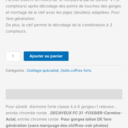
basé
sur
compteurs) après décodage des points de touches des gorges
notation
et montage de la clef avec les piges (doubles) adaptées.
Pour
client
1ere génération
.
De plus, la clef permet le décodage de la combinaison
à 3
compteurs
.
Ajouter au panier
Catégories :
Outillage spécialisé
,
Outils coffres-forts
Description
Pour sûreté d’armoire forte classe A à 6 gorges+1 releveur ,
entrée chromée ronde .
DECAYEUX FC 31 -FOSSIER-Carmine-
Acial,
entrée chromée ronde
Pour gorges laiton DE 1ere
génération (sans marquage des chiffres-voir photos)