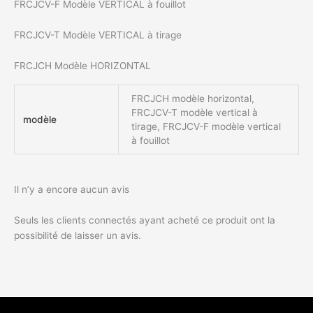
FRCJCV-F
Modèle VERTICAL à fouillot
FRCJCV-T
Modèle VERTICAL à tirage
FRCJCH
Modèle HORIZONTAL
FRCJCH modèle horizontal,
FRCJCV-T modèle vertical à
modèle
tirage, FRCJCV-F modèle vertical
à fouillot
Il n’y a encore aucun avis
Seuls les clients connectés ayant acheté ce produit ont la
possibilité de laisser un avis.