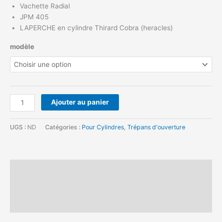
Vachette Radial
JPM 405
LAPERCHE en cylindre Thirard Cobra (heracles)
modèle
Ajouter au panier
UGS :
ND
Catégories :
Pour Cylindres
,
Trépans d'ouverture
Description
Informations complémentaires
Avis (0)