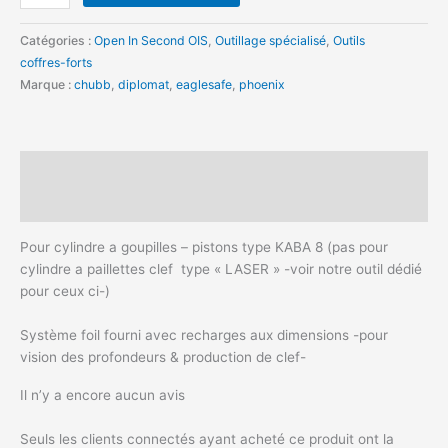
Catégories :
Open In Second OIS
,
Outillage spécialisé
,
Outils
coffres-forts
Marque :
chubb
,
diplomat
,
eaglesafe
,
phoenix
Description
Avis (0)
Pour cylindre a goupilles – pistons type KABA 8 (pas pour
cylindre a paillettes clef type « LASER » -voir notre outil dédié
pour ceux ci-)
Système foil fourni avec recharges aux dimensions -pour
vision des profondeurs & production de clef-
Il n’y a encore aucun avis
Seuls les clients connectés ayant acheté ce produit ont la