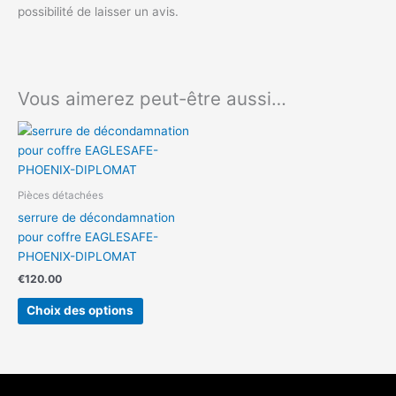
possibilité de laisser un avis.
Vous aimerez peut-être aussi…
Ce
produit
a
plusieurs
Pièces détachées
variations.
serrure de décondamnation
Les
pour coffre EAGLESAFE-
options
PHOENIX-DIPLOMAT
peuvent
€
120.00
être
choisies
Choix des options
sur
la
page
du