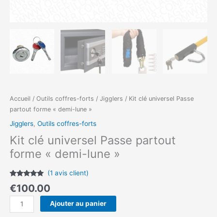
Accueil
/
Outils coffres-forts
/
Jigglers
/ Kit clé universel Passe
partout forme « demi-lune »
Jigglers
,
Outils coffres-forts
Kit clé universel Passe partout
forme « demi-lune »
(
1
avis client)
Noté
1
5.00
€
100.00
sur 5
basé sur
notation
Ajouter au panier
client