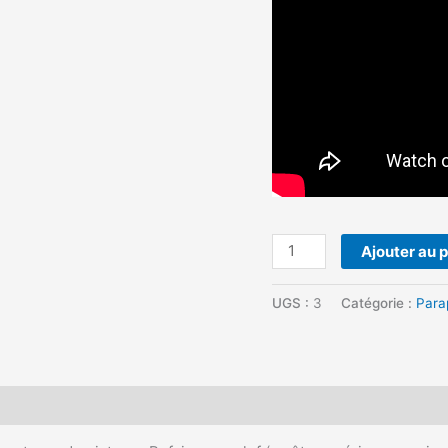
Ajouter au 
UGS :
3
Catégorie :
Para