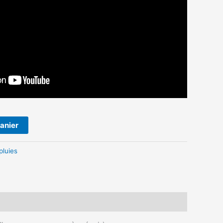
panier
pluies