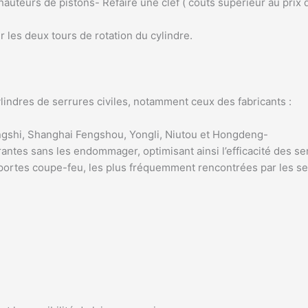
auteurs de pistons- Refaire une clef ( coûts supérieur au prix 
r les deux tours de rotation du cylindre.
ylindres de serrures civiles, notamment ceux des fabricants :
gshi, Shanghai Fengshou, Yongli, Niutou et Hongdeng-
rantes sans les endommager, optimisant ainsi l’efficacité des ser
portes coupe-feu, les plus fréquemment rencontrées par les ser