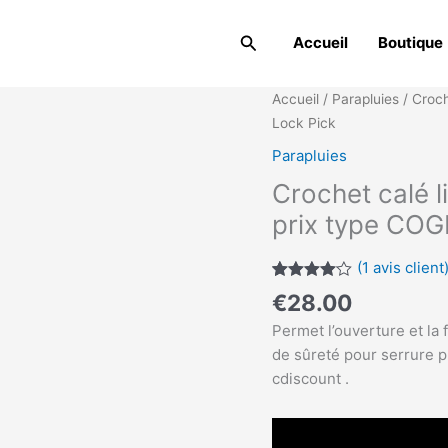
Rechercher
Accueil
Boutique
quantité
Accueil
/
Parapluies
/ Croch
de
Lock Pick
Crochet
Parapluies
calé
Crochet calé l
lishi'styl
pour
prix type COG
serrure
premier
(
1
avis client
prix
Noté
1
4.00
€
28.00
sur 5
type
basé
Permet l’ouverture et la
COGEX
sur
notation
de sûreté pour serrure p
Lock
client
cdiscount .
Pick