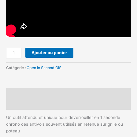
Ajouter au panier
Catégorie :
Open In Second OIS
Description
Avis (1)
Un outil attendu et unique pour deverrouiller en 1 seconde
chrono ces antivols souvent utilisés en retenue sur grille ou
poteau