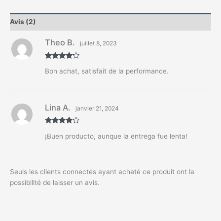
Avis (2)
Theo B.
juillet 8, 2023
Note
4
Bon achat, satisfait de la performance.
sur 5
Lina A.
janvier 21, 2024
Note
4
¡Buen producto, aunque la entrega fue lenta!
sur 5
Seuls les clients connectés ayant acheté ce produit ont la
possibilité de laisser un avis.