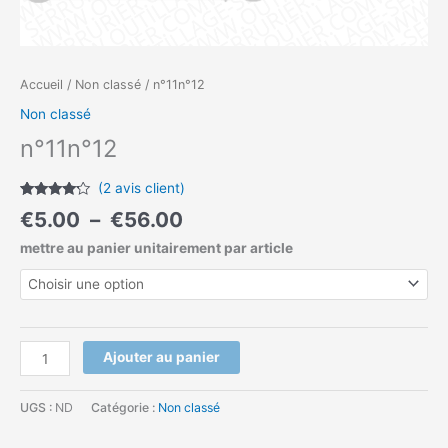
Accueil
/
Non classé
/ n°11n°12
Non classé
n°11n°12
(
2
avis client)
Noté
2
4.00
€
5.00
–
€
56.00
sur 5
basé
mettre au panier unitairement par article
sur
notations
client
Ajouter au panier
UGS :
ND
Catégorie :
Non classé