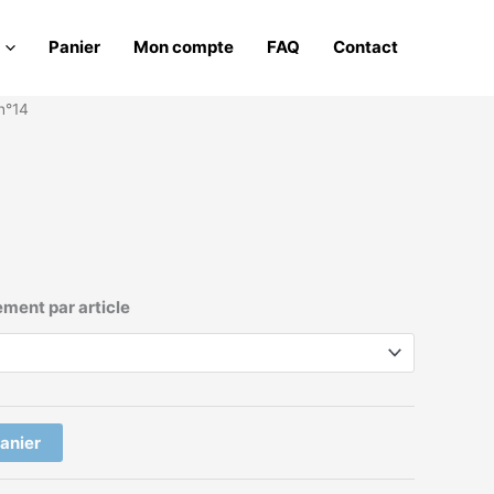
Panier
Mon compte
FAQ
Contact
Plage
n°14
de
prix :
€5.00
à
)
€61.00
ement par article
panier