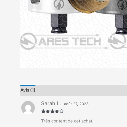
Avis (1)
Sarah L.
août 27, 2023
Note
4
Très content de cet achat.
sur 5