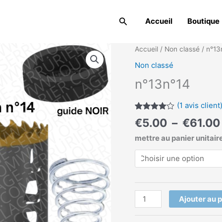
Rechercher
Accueil
Boutique
quantité
Accueil
/
Non classé
/ n°13
de
Non classé
n°13n°14
n°13n°14
(
1
avis client
Noté
1
4.00
€
5.00
–
€
61.00
sur 5
basé
mettre au panier unitair
sur
notation
client
Ajouter au 