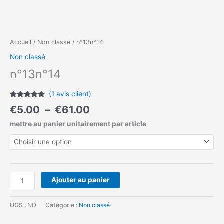
Accueil
/
Non classé
/ n°13n°14
Non classé
n°13n°14
(
1
avis client)
Noté
1
5.00
€
5.00
–
€
61.00
sur 5
basé sur
mettre au panier unitairement par article
notation
client
Ajouter au panier
UGS :
ND
Catégorie :
Non classé