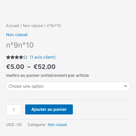
Accueil
/
Non classé
/ n°9n°10
Non classé
n°9n°10
(
1
avis client)
Noté
1
4.00
€
5.00
–
€
52.00
sur 5
basé
mettre au panier unitairement par article
sur
notation
client
Ajouter au panier
UGS :
ND
Catégorie :
Non classé