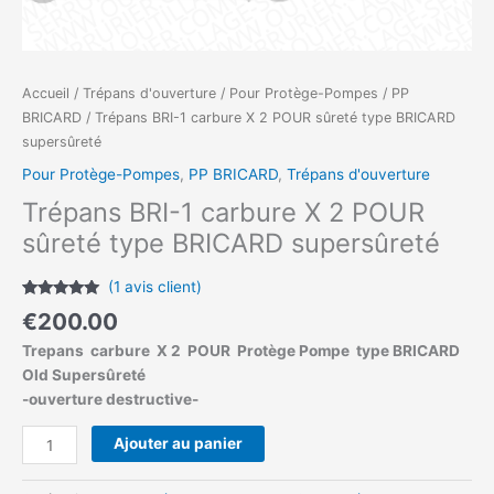
Accueil
/
Trépans d'ouverture
/
Pour Protège-Pompes
/
PP
BRICARD
/ Trépans BRI-1 carbure X 2 POUR sûreté type BRICARD
supersûreté
Pour Protège-Pompes
,
PP BRICARD
,
Trépans d'ouverture
Trépans BRI-1 carbure X 2 POUR
sûreté type BRICARD supersûreté
(
1
avis client)
Noté
1
5.00
€
200.00
sur 5
basé sur
Trepans carbure X 2 POUR Protège Pompe type BRICARD
notation
client
Old Supersûreté
-ouverture destructive-
Ajouter au panier