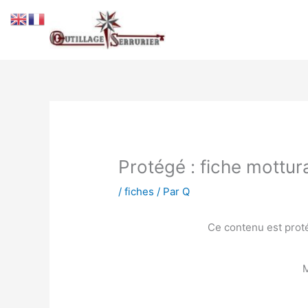
Aller
au
contenu
Protégé : fiche mottur
/
fiches
/ Par
Q
Ce contenu est proté
M